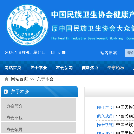
2026
年
8
月
9
日
,星期日
08:57:08
​​站内搜索：
网站首页
关于本会
本会新闻
健康焦点
专家论坛
网站首页
关于本会
>>
关于本会
协会简介
中国民族
[关于本会]
中国民族
[顾问成员]
协会章程
中国民族
[会长致辞]
协会领导
中国民族
[专家成员]