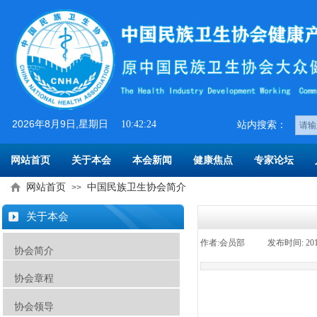
2026
年
8
月
9
日
,星期日
10:42:24
​​站内搜索：
网站首页
关于本会
本会新闻
健康焦点
专家论坛
网站首页
中国民族卫生协会简介
>>
关于本会
作者:
会员部
|
发布时间:
20
协会简介
协会章程
协会领导