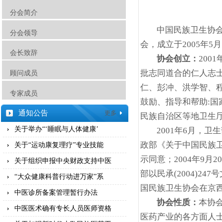
分会简介
中国民族卫生协
分会领导
会，成立于2005年5月
会长致辞
协会创立：
2001
批志同道合的仁人志
顾问成员
仁、彭冲、洪学智、
专家成员
鼓励、指导和帮助:
通知公告
更多
民族自治区等地卫生
关于举办“‘睡眠与人体健康’
2001
年6月，卫生
政部《关于中国民族卫
关于“运动康复理疗”专业技能
示同意；2004年9月
关于组织申报中央财政支持中医
部以民承(2004)2
“大众健康科普行动进万家”系
国民族卫生协会在京
中医诊所备案管理暂行办法
协会性质：
本协
中医医术确有专长人员医师资格
医药产业的各方面人