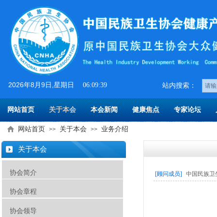
2026
年
8
月
9
日
,星期日
06:09:39
​​站内搜索：
网站首页
关于本会
本会新闻
健康焦点
专家论坛
网站首页
关于本会
业务介绍
>>
>>
关于本会
协会简介
[顾问成员]
中国民族卫
协会章程
协会领导