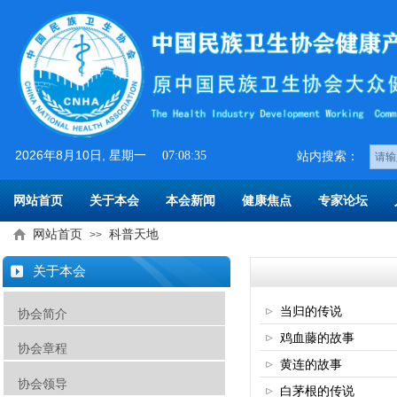
2026
年
8
月
10
日
, 星期一
07:08:35
​​站内搜索：
网站首页
关于本会
本会新闻
健康焦点
专家论坛
网站首页
科普天地
>>
关于本会
当归的传说
协会简介
鸡血藤的故事
协会章程
黄连的故事
协会领导
白茅根的传说